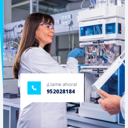
¡Llame ahora!
952028184