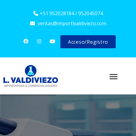
+51 952028184 / 952045074
ventas@importlvaldiviezo.com
Acceso/Registro